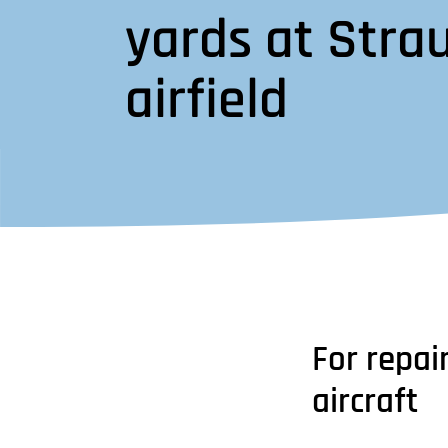
yards at Stra
airfield
For repai
aircraft