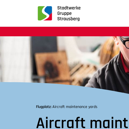
für
Screenreader
oder
Navigation
mit
der
Tabulatorentaste:
Überspringen
der
Hauptnavigation
Flugplatz:
Aircraft maintenance yards
Aircraft main