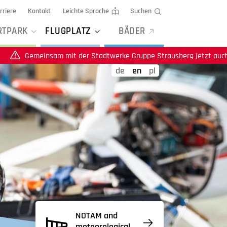
rriere
Kontakt
Leichte Sprache
Suchen
RTPARK
FLUGPLATZ
BÄDER
m mit der Stadtwerke Gruppe Strausberg jetzt auch auf Instagram
de
en
pl
NOTAM and