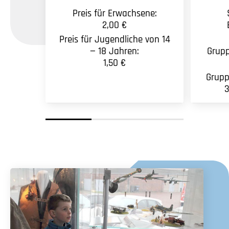
Preis für Erwachsene:
2,00 €
Preis für Jugendliche von 14
— 18 Jahren:
Grupp
1,50 €
Grupp
3