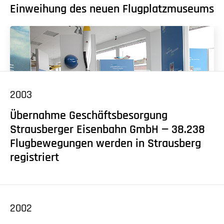
Einweihung des neuen Flugplatzmuseums
2003
Übernahme Geschäftsbesorgung
Strausberger Eisenbahn GmbH — 38.238
Flugbewegungen werden in Strausberg
registriert
Das heutige Flugplatzmuseum wurde 2008
bezogen. Der Aufbau der Sammlung begann rund 15
2002
Jahre zuvor parallel zur Beendigung der