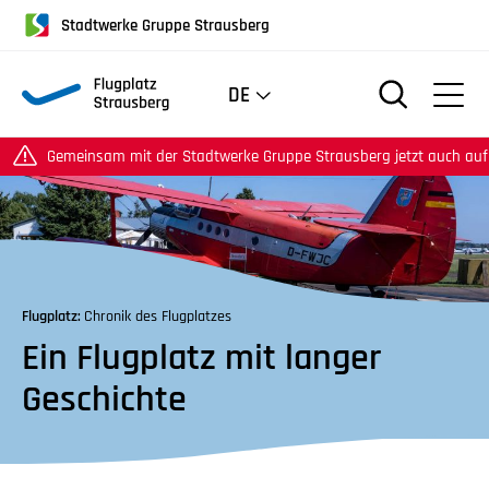
für
Stadtwerke Gruppe Strausberg
Screenreader
oder
DE
Navigation
mit
der
emeinsam mit der Stadtwerke Gruppe Strausberg jetzt auch auf Instagr
Tabulatorentaste:
Überspringen
der
Hauptnavigation
Flugplatz:
Chronik des Flugplatzes
Ein Flugplatz mit langer
Geschichte