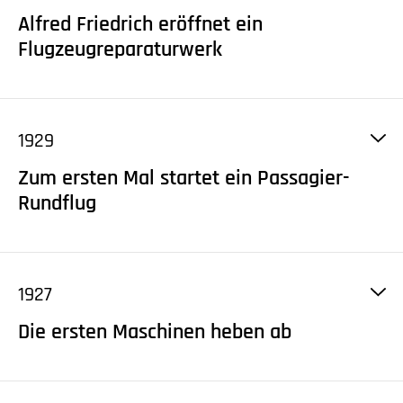
Leutnant zu See Felix Schulz sowie Strausbergs
Alfred Friedrich eröffnet ein
erster Segelflieger Hans Blumberg mit vor Ort.
Flugzeugreparaturwerk
1929
Zum ersten Mal startet ein Passagier-
Rundflug
1927
Die ersten Maschinen heben ab