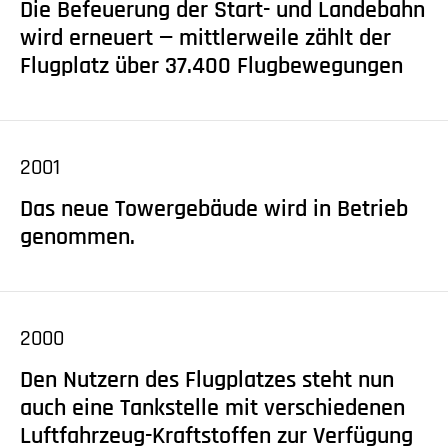
Die Befeuerung der Start- und Landebahn
militärischen Nutzung des Flugplatzes Strausberg.
wird erneuert — mittlerweile zählt der
Eine in die Jahre gekommene Baracke war das erste
Flugplatz über 37.400 Flugbewegungen
Domizil. Horst Kleest und Helmut Bukowski
verdienen es, mit Recht als Museums-Väter genannt
zu werden.
2001
Das neue Towergebäude wird in Betrieb
genommen.
2000
Den Nutzern des Flugplatzes steht nun
auch eine Tankstelle mit verschiedenen
Luftfahrzeug-Kraftstoffen zur Verfügung