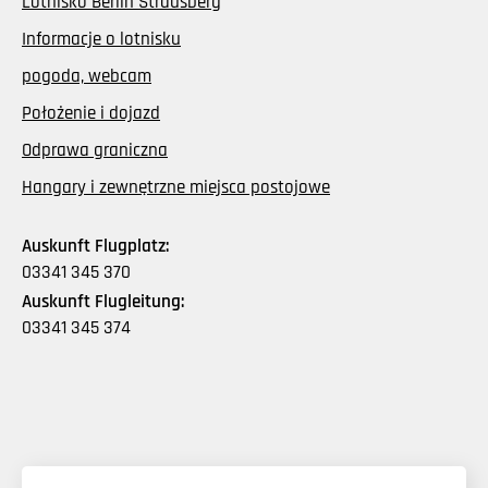
Lotnisko Berlin Strausberg
Informacje o lotnisku
pogoda, webcam
Położenie i dojazd
Odprawa graniczna
Hangary i zewnętrzne miejsca postojowe
Auskunft Flugplatz:
03341 345 370
Auskunft Flugleitung:
03341 345 374