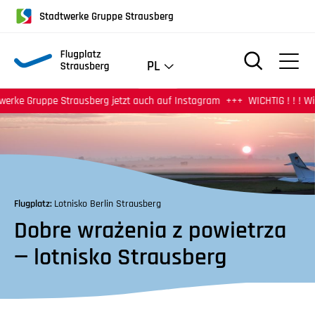
für
Stadtwerke Gruppe Strausberg
Screenreader
oder
Navigation
PL
mit
der
pe Strausberg jetzt auch auf Instagram
WICHTIG ! ! ! Wir haben a
Tabulatorentaste:
Überspringen
der
Hauptnavigation
Flugplatz:
Lotnisko Berlin Strausberg
Dobre wrażenia z powietrza
— lotnisko Strausberg